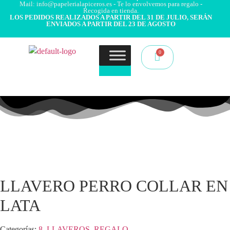
Mail: info@papelerialapiceros.es - Te lo envolvemos para regalo -
Recogida en tienda.
LOS PEDIDOS REALIZADOS A PARTIR DEL 31 DE JULIO, SERÁN
ENVIADOS A PARTIR DEL 23 DE AGOSTO
LLAVERO PERRO COLLAR EN
LATA
Categorías:
8. LLAVEROS
,
REGALO