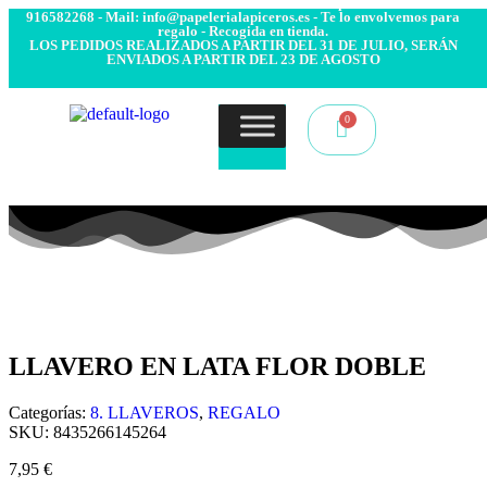
- Envío 24/48h. 4.99€ Gratis desde 50€ de compra - Contacto:
916582268 - Mail: info@papelerialapiceros.es - Te lo envolvemos para
regalo - Recogida en tienda.
LOS PEDIDOS REALIZADOS A PARTIR DEL 31 DE JULIO, SERÁN
ENVIADOS A PARTIR DEL 23 DE AGOSTO
LLAVERO EN LATA FLOR DOBLE
Categorías:
8. LLAVEROS
,
REGALO
SKU:
8435266145264
7,95
€