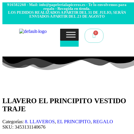
- Envío 24/48h. 4.99€ Gratis desde 50€ de compra - Contacto:
916582268 - Mail: info@papelerialapiceros.es - Te lo envolvemos para
regalo - Recogida en tienda.
LOS PEDIDOS REALIZADOS A PARTIR DEL 31 DE JULIO, SERÁN
ENVIADOS A PARTIR DEL 23 DE AGOSTO
LLAVERO EL PRINCIPITO VESTIDO
TRAJE
Categorías:
8. LLAVEROS
,
EL PRINCIPITO
,
REGALO
SKU:
3453131140676