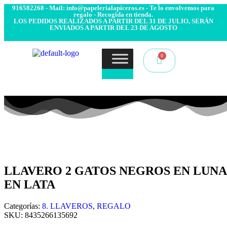
- Envío 24/48h. 4.99€ Gratis desde 50€ de compra - Contacto:
916582268 - Mail: info@papelerialapiceros.es - Te lo envolvemos para
regalo - Recogida en tienda.
LOS PEDIDOS REALIZADOS A PARTIR DEL 31 DE JULIO, SERÁN
ENVIADOS A PARTIR DEL 23 DE AGOSTO
LLAVERO 2 GATOS NEGROS EN LUNA
EN LATA
Categorías:
8. LLAVEROS
,
REGALO
SKU:
8435266135692