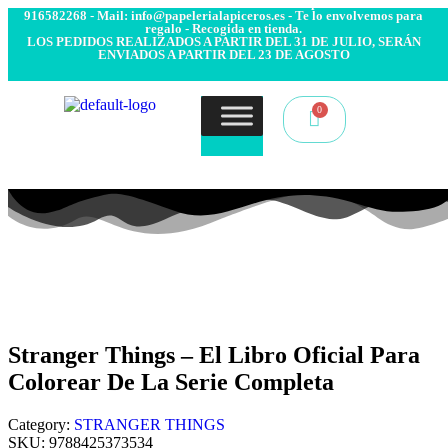
- Envío 24/48h. 4.99€ Gratis desde 50€ de compra - Contacto:
916582268 - Mail: info@papelerialapiceros.es - Te lo envolvemos para
regalo - Recogida en tienda.
LOS PEDIDOS REALIZADOS A PARTIR DEL 31 DE JULIO, SERÁN
ENVIADOS A PARTIR DEL 23 DE AGOSTO
Stranger Things – El Libro Oficial Para
Colorear De La Serie Completa
Category:
STRANGER THINGS
SKU:
9788425373534