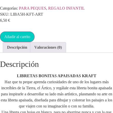
Categorías:
PARA PEQUES
,
REGALO INFANTIL
SKU:
LIBA5H-KFT-ART
6,50
€
Añadir al carrito
Descripción
Valoraciones (0)
Descripción
LIBRETAS BONITAS APAISADAS KRAFT
Haz que tu peque aprenda curiosidades de uno de los lugares más
increíbles de la Tierra, el Ártico, y regálale esta libreta bonita apaisada
para inspirarle a desarrollar su lado más artístico, plasmando su arte en
esta libreta apaisada, diseñada para dibujar y colorear los paisajes a los
que viajen con su imaginación o con su familia.
Una libreta con hojas en blanco, para no aburrirse nunca y con la que