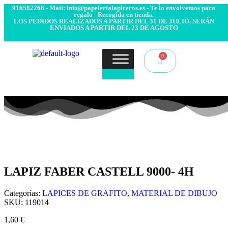
- Envío 24/48h. 4.99€ Gratis desde 50€ de compra - Contacto:
916582268 - Mail: info@papelerialapiceros.es - Te lo envolvemos para
regalo - Recogida en tienda.
LOS PEDIDOS REALIZADOS A PARTIR DEL 31 DE JULIO, SERÁN
ENVIADOS A PARTIR DEL 23 DE AGOSTO
LAPIZ FABER CASTELL 9000- 4H
Categorías:
LAPICES DE GRAFITO
,
MATERIAL DE DIBUJO
SKU:
119014
1,60
€