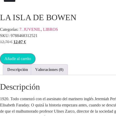
LA ISLA DE BOWEN
Categorías:
7. JUVENIL
,
LIBROS
SKU:
9788468312521
12,70
€
12,07
€
Añadir al carrito
Descripción
Valoraciones (0)
Descripción
1920. Todo comenzó con el asesinato del marinero inglés Jeremiah Perk
Elisabeth Faraday. O quizá la historia empezara antes, cuando se descubr
de que el malhumorado profesor Ulises Zarco, director de la sociedad