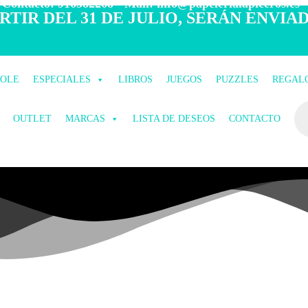
 Contacto: 916582268 - Mail: info@papelerialapiceros.es -
TIR DEL 31 DE JULIO, SERÁN ENVIAD
COLE
ESPECIALES
LIBROS
JUEGOS
PUZZLES
REGAL
OUTLET
MARCAS
LISTA DE DESEOS
CONTACTO