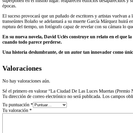
superponen en el mismo lugar: reaparecen edificios desaparecidos y su
épocas.
El suceso provocará que un puñado de escritores y artistas vuelvan a l
transeúntes Bolaño se adelantará a su muerte García Márquez huirá en
ruptura del tiempo, un fotógrafo capaz de revelar con su cámara lo qu
En su nueva novela, David Uclés construye un relato en el que la 
cuando todo parece perderse.
Una historia deslumbrante, de un autor tan innovador como único
Valoraciones
No hay valoraciones aún.
Sé el primero en valorar “La Ciudad De Las Luces Muertas (Premio 
Tu dirección de correo electrónico no será publicada.
Los campos obli
Tu puntuación
*
Tu valoración
*