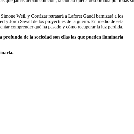
das que jamás debían coincidir, la ciudad queda desbordada por todas s
 Simone Weil, y Cortázar retratará a Laforet Gaudí barnizará a los
 y Jordi Savall de los proyectiles de la guerra. En medio de esta
ntentar comprender qué ha pasado y cómo recuperar la luz perdida.
ia profunda de la sociedad son ellas las que pueden iluminarla
inarla.