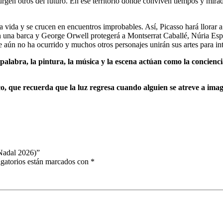
rgen otros del futuro. En ese territorio donde conviven tiempos y mira
a vida y se crucen en encuentros improbables. Así, Picasso hará llorar a
 una barca y George Orwell protegerá a Montserrat Caballé, Núria Espert
e aún no ha ocurrido y muchos otros personajes unirán sus artes para i
palabra, la pintura, la música y la escena actúan como la concienc
, que recuerda que la luz regresa cuando alguien se atreve a imag
Nadal 2026)”
gatorios están marcados con
*