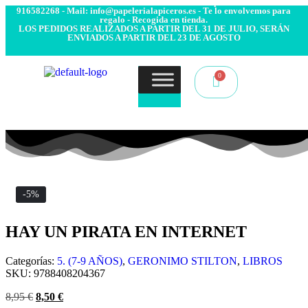
- Envío 24/48h. 4.99€ Gratis desde 50€ de compra - Contacto:
916582268 - Mail: info@papelerialapiceros.es - Te lo envolvemos para
regalo - Recogida en tienda.
LOS PEDIDOS REALIZADOS A PARTIR DEL 31 DE JULIO, SERÁN
ENVIADOS A PARTIR DEL 23 DE AGOSTO
-5%
HAY UN PIRATA EN INTERNET
Categorías:
5. (7-9 AÑOS)
,
GERONIMO STILTON
,
LIBROS
SKU:
9788408204367
8,95
€
8,50
€