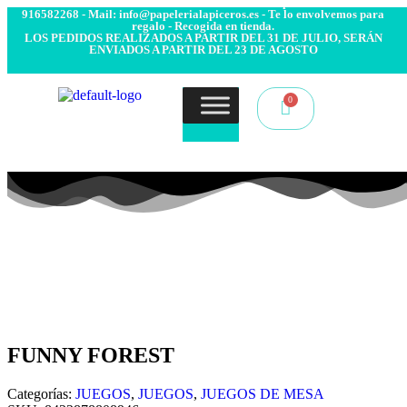
- Envío 24/48h. 4.99€ Gratis desde 50€ de compra - Contacto:
916582268 - Mail: info@papelerialapiceros.es - Te lo envolvemos para
regalo - Recogida en tienda.
LOS PEDIDOS REALIZADOS A PARTIR DEL 31 DE JULIO, SERÁN
ENVIADOS A PARTIR DEL 23 DE AGOSTO
FUNNY FOREST
Categorías:
JUEGOS
,
JUEGOS
,
JUEGOS DE MESA