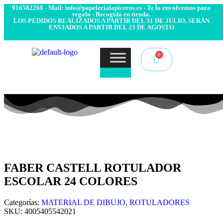
- Envío 24/48h. 4.99€ Gratis desde 50€ de compra - Contacto:
916582268 - Mail: info@papelerialapiceros.es - Te lo envolvemos para
regalo - Recogida en tienda.
LOS PEDIDOS REALIZADOS A PARTIR DEL 31 DE JULIO, SERÁN
ENVIADOS A PARTIR DEL 23 DE AGOSTO
FABER CASTELL ROTULADOR
ESCOLAR 24 COLORES
Categorías:
MATERIAL DE DIBUJO
,
ROTULADORES
SKU:
4005405542021