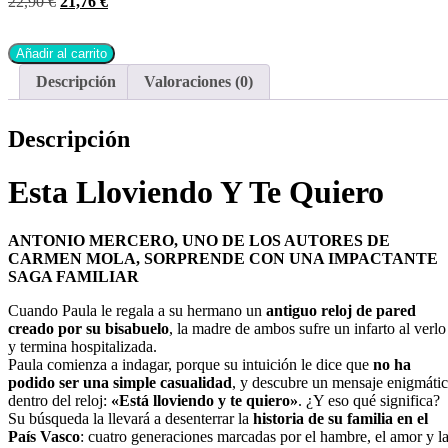
22,90
€
21,76
€
Añadir al carrito
Descripción
Valoraciones (0)
Descripción
Esta Lloviendo Y Te Quiero
ANTONIO MERCERO, UNO DE LOS AUTORES DE
CARMEN MOLA, SORPRENDE CON UNA IMPACTANTE
SAGA FAMILIAR
Cuando Paula le regala a su hermano un
antiguo reloj de pared
creado por su bisabuelo
, la madre de ambos sufre un infarto al verlo
y termina hospitalizada.
Paula comienza a indagar, porque su intuición le dice que
no ha
podido ser una simple casualidad
, y descubre un mensaje enigmáti
dentro del reloj:
«Está lloviendo y te quiero»
. ¿Y eso qué significa?
Su búsqueda la llevará a desenterrar la
historia de su familia en el
País Vasco
: cuatro generaciones marcadas por el hambre, el amor y l