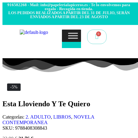
- Envío 24/48h. 4.99€ Gratis desde 50€ de compra - Contacto:
916582268 - Mail: info@papelerialapiceros.es - Te lo envolvemos para
regalo - Recogida en tienda.
LOS PEDIDOS REALIZADOS A PARTIR DEL 31 DE JULIO, SERÁN
ENVIADOS A PARTIR DEL 23 DE AGOSTO
-5%
Esta Lloviendo Y Te Quiero
Categorías:
2. ADULTO
,
LIBROS
,
NOVELA
CONTEMPORANEA
SKU:
9788408308843