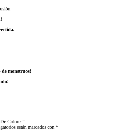
lusión.
n!
ertida.
o de monstruos!
rado!
s De Colores”
gatorios están marcados con
*