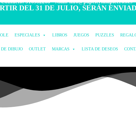
 Contacto: 916582268 - Mail: info@papelerialapiceros.es -
TIR DEL 31 DE JULIO, SERÁN ENVIAD
COLE
ESPECIALES
LIBROS
JUEGOS
PUZZLES
REGAL
 DE DIBUJO
OUTLET
MARCAS
LISTA DE DESEOS
CONT