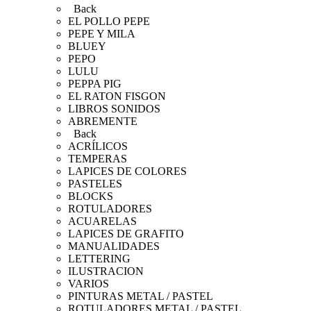
Back
EL POLLO PEPE
PEPE Y MILA
BLUEY
PEPO
LULU
PEPPA PIG
EL RATON FISGON
LIBROS SONIDOS
ABREMENTE
Back
ACRÍLICOS
TEMPERAS
LAPICES DE COLORES
PASTELES
BLOCKS
ROTULADORES
ACUARELAS
LAPICES DE GRAFITO
MANUALIDADES
LETTERING
ILUSTRACION
VARIOS
PINTURAS METAL / PASTEL
ROTULADORES METAL / PASTEL