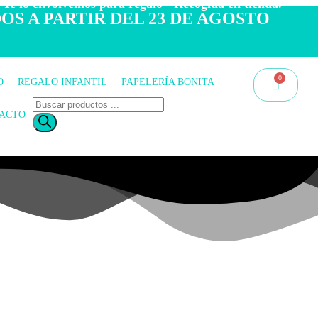
 Te lo envolvemos para regalo - Recogida en tienda.
OS A PARTIR DEL 23 DE AGOSTO
O
REGALO INFANTIL
PAPELERÍA BONITA
ACTO