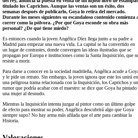
del rey, anuncia la puesta en venta de un lujoso libro de estampas
titulado los Caprichos. Aunque las ventas son un éxito, dos
semanas después de publicarlo, Goya lo retira del mercado.
Durante los meses siguientes su escandaloso contenido comienza 
correr como la pólvora. ¿Por qué Goya esconde su obra más
personal? ¿De qué tiene miedo?
Es entonces cuando la joven Angélica Díez llega junto a su padre a
Madrid para empezar una nueva vida. La capital se ha convertido en
un lugar de contrastes, donde convergen las ideas ilustradas que se
propagan por Europa e instituciones como la Santa Inquisición, que s
resiste a morir.
Para darse a conocer en la sociedad madrileña, Angélica acude a Goy
y le pide un retrato. Sin embargo, la joven ignora que este los unirá en
una peligrosa trama relacionada con la Inquisición, los Caprichos y u
rumor que podría acabar con el maestro: se dice que Goya ha pintado
una mujer al desnudo.
Mientras la Inquisición intenta juzgar al pintor como un último golpe
de efecto para mostrar su poder, Angélica descubrirá algo que Goya
siempre supo? No hay arma más afilada que el arte para cambiar la
Historia.
Valoraciones