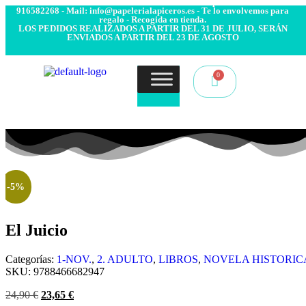
- Envío 24/48h. 4.99€ Gratis desde 50€ de compra - Contacto:
916582268 - Mail: info@papelerialapiceros.es - Te lo envolvemos para
regalo - Recogida en tienda.
LOS PEDIDOS REALIZADOS A PARTIR DEL 31 DE JULIO, SERÁN
ENVIADOS A PARTIR DEL 23 DE AGOSTO
-5%
El Juicio
Categorías:
1-NOV.
,
2. ADULTO
,
LIBROS
,
NOVELA HISTORIC
SKU:
9788466682947
24,90
€
23,65
€