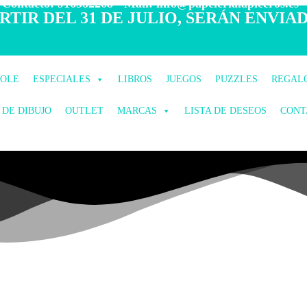
 Contacto: 916582268 - Mail: info@papelerialapiceros.es -
TIR DEL 31 DE JULIO, SERÁN ENVIAD
COLE
ESPECIALES
LIBROS
JUEGOS
PUZZLES
REGAL
 DE DIBUJO
OUTLET
MARCAS
LISTA DE DESEOS
CONT