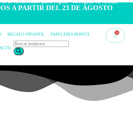
 Te lo envolvemos para regalo - Recogida en tienda.
OS A PARTIR DEL 23 DE AGOSTO
O
REGALO INFANTIL
PAPELERÍA BONITA
ACTO