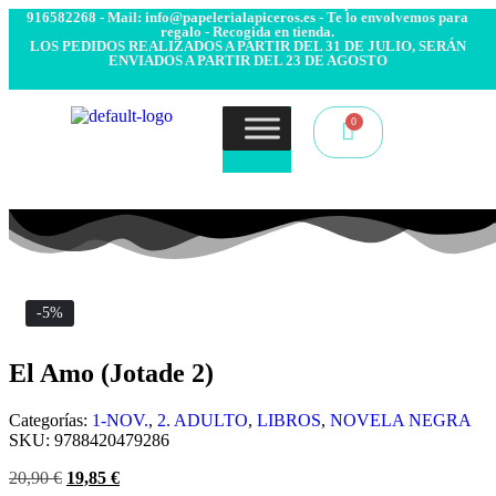
- Envío 24/48h. 4.99€ Gratis desde 50€ de compra - Contacto:
916582268 - Mail: info@papelerialapiceros.es - Te lo envolvemos para
regalo - Recogida en tienda.
LOS PEDIDOS REALIZADOS A PARTIR DEL 31 DE JULIO, SERÁN
ENVIADOS A PARTIR DEL 23 DE AGOSTO
-5%
El Amo (Jotade 2)
Categorías:
1-NOV.
,
2. ADULTO
,
LIBROS
,
NOVELA NEGRA
SKU:
9788420479286
20,90
€
19,85
€