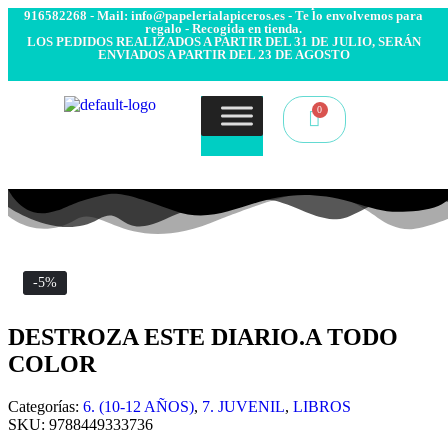
- Envío 24/48h. 4.99€ Gratis desde 50€ de compra - Contacto:
916582268 - Mail: info@papelerialapiceros.es - Te lo envolvemos para
regalo - Recogida en tienda.
LOS PEDIDOS REALIZADOS A PARTIR DEL 31 DE JULIO, SERÁN
ENVIADOS A PARTIR DEL 23 DE AGOSTO
-5%
DESTROZA ESTE DIARIO.A TODO
COLOR
Categorías:
6. (10-12 AÑOS)
,
7. JUVENIL
,
LIBROS
SKU:
9788449333736