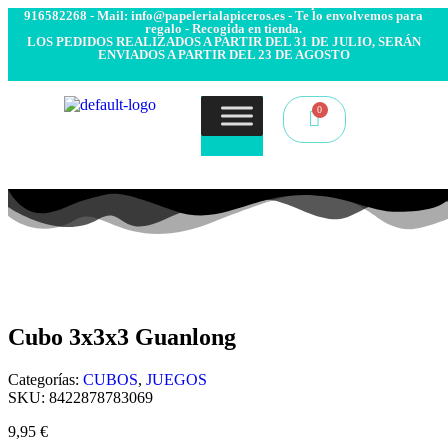
- Envío 24/48h. 4.99€ Gratis desde 50€ de compra - Contacto:
916582268 - Mail: info@papelerialapiceros.es - Te lo envolvemos para
regalo - Recogida en tienda.
LOS PEDIDOS REALIZADOS A PARTIR DEL 31 DE JULIO, SERÁN
ENVIADOS A PARTIR DEL 23 DE AGOSTO
Cubo 3x3x3 Guanlong
Categorías:
CUBOS
,
JUEGOS
SKU:
8422878783069
9,95
€