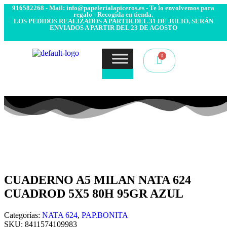
- Envío 24/48h. 4.99€ Gratis desde 50€ de compra - Contacto:
916582268 - Mail: info@papelerialapiceros.es - Te lo envolvemos para
regalo - Recogida en tienda.
LOS PEDIDOS REALIZADOS A PARTIR DEL 31 DE JULIO, SERÁN
ENVIADOS A PARTIR DEL 23 DE AGOSTO
CUADERNO A5 MILAN NATA 624
CUADROD 5X5 80H 95GR AZUL
Categorías:
NATA 624
,
PAP.BONITA
SKU:
8411574109983