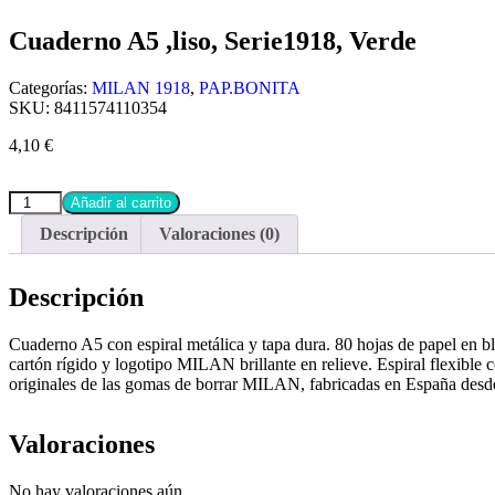
Cuaderno A5 ,liso, Serie1918, Verde
Categorías:
MILAN 1918
,
PAP.BONITA
SKU:
8411574110354
4,10
€
Añadir al carrito
Descripción
Valoraciones (0)
Descripción
Cuaderno A5 con espiral metálica y tapa dura. 80 hojas de papel en bla
cartón rígido y logotipo MILAN brillante en relieve. Espiral flexible
originales de las gomas de borrar MILAN, fabricadas en España desd
Valoraciones
No hay valoraciones aún.