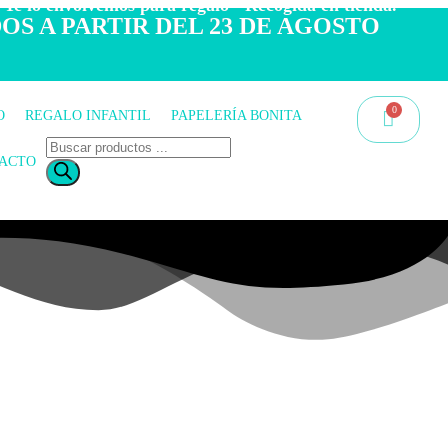
 Te lo envolvemos para regalo - Recogida en tienda.
OS A PARTIR DEL 23 DE AGOSTO
O
REGALO INFANTIL
PAPELERÍA BONITA
ACTO