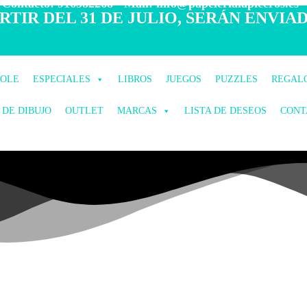
 Contacto: 916582268 - Mail: info@papelerialapiceros.es -
TIR DEL 31 DE JULIO, SERÁN ENVIAD
COLE
ESPECIALES
LIBROS
JUEGOS
PUZZLES
REGAL
 DE DIBUJO
OUTLET
MARCAS
LISTA DE DESEOS
CONT