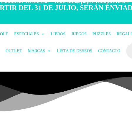
 Contacto: 916582268 - Mail: info@papelerialapiceros.es -
TIR DEL 31 DE JULIO, SERÁN ENVIAD
COLE
ESPECIALES
LIBROS
JUEGOS
PUZZLES
REGAL
OUTLET
MARCAS
LISTA DE DESEOS
CONTACTO