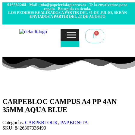
- Envío 24/48h. 4.99€ Gratis desde 50€ de compra - Contacto:
916582268 - Mail: info@papelerialapiceros.es - Te lo envolvemos para
regalo - Recogida en tienda.
LOS PEDIDOS REALIZADOS A PARTIR DEL 31 DE JULIO, SERÁN
ENVIADOS A PARTIR DEL 23 DE AGOSTO
CARPEBLOC CAMPUS A4 PP 4AN
35MM AQUA BLUE
Categorías:
CARPEBLOCK
,
PAP.BONITA
SKU:
8426307336499