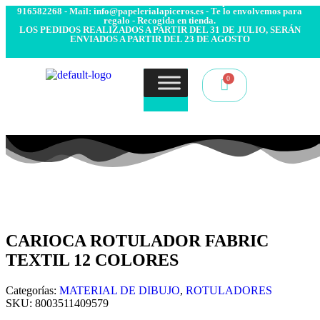
- Envío 24/48h. 4.99€ Gratis desde 50€ de compra - Contacto:
916582268 - Mail: info@papelerialapiceros.es - Te lo envolvemos para
regalo - Recogida en tienda.
LOS PEDIDOS REALIZADOS A PARTIR DEL 31 DE JULIO, SERÁN
ENVIADOS A PARTIR DEL 23 DE AGOSTO
CARIOCA ROTULADOR FABRIC
TEXTIL 12 COLORES
Categorías:
MATERIAL DE DIBUJO
,
ROTULADORES
SKU:
8003511409579