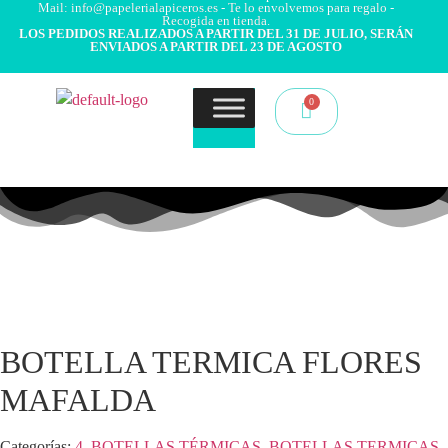
Mail: info@papelerialapiceros.es - Te lo envolvemos para regalo -
Recogida en tienda.
LOS PEDIDOS REALIZADOS A PARTIR DEL 31 DE JULIO, SERÁN
ENVIADOS A PARTIR DEL 23 DE AGOSTO
BOTELLA TERMICA FLORES
MAFALDA
Categorías:
4. BOTELLAS TÉRMICAS
,
BOTELLAS TERMICAS
,