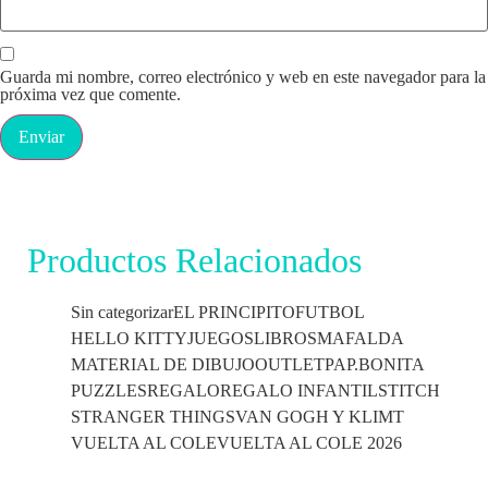
Guarda mi nombre, correo electrónico y web en este navegador para la
próxima vez que comente.
Productos Relacionados
Sin categorizar
EL PRINCIPITO
FUTBOL
HELLO KITTY
JUEGOS
LIBROS
MAFALDA
MATERIAL DE DIBUJO
OUTLET
PAP.BONITA
PUZZLES
REGALO
REGALO INFANTIL
STITCH
STRANGER THINGS
VAN GOGH Y KLIMT
VUELTA AL COLE
VUELTA AL COLE 2026