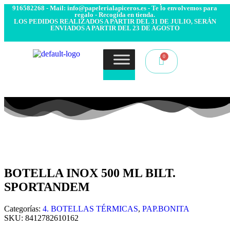
- Envío 24/48h. 4.99€ Gratis desde 50€ de compra - Contacto:
916582268 - Mail: info@papelerialapiceros.es - Te lo envolvemos para
regalo - Recogida en tienda.
LOS PEDIDOS REALIZADOS A PARTIR DEL 31 DE JULIO, SERÁN
ENVIADOS A PARTIR DEL 23 DE AGOSTO
BOTELLA INOX 500 ML BILT.
SPORTANDEM
Categorías:
4. BOTELLAS TÉRMICAS
,
PAP.BONITA
SKU:
8412782610162