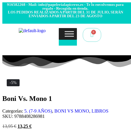
- Envío 24/48h. 4.99€ Gratis desde 50€ de compra - Contacto:
916582268 - Mail: info@papelerialapiceros.es - Te lo envolvemos para
regalo - Recogida en tienda.
LOS PEDIDOS REALIZADOS A PARTIR DEL 31 DE JULIO, SERÁN
ENVIADOS A PARTIR DEL 23 DE AGOSTO
-5%
Boni Vs. Mono 1
Categorías:
5. (7-9 AÑOS)
,
BONI VS MONO
,
LIBROS
SKU:
9788408286981
13,95
€
13,25
€