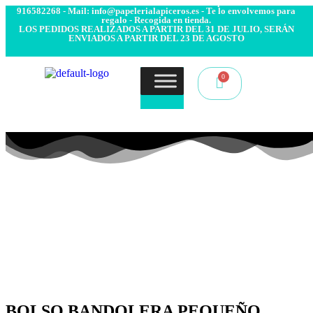
- Envío 24/48h. 4.99€ Gratis desde 50€ de compra - Contacto:
916582268 - Mail: info@papelerialapiceros.es - Te lo envolvemos para
regalo - Recogida en tienda.
LOS PEDIDOS REALIZADOS A PARTIR DEL 31 DE JULIO, SERÁN
ENVIADOS A PARTIR DEL 23 DE AGOSTO
BOLSO BANDOLERA PEQUEÑO