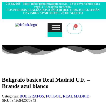
- Envío 24/48h. 4.99€ Gratis desde 50€ de compra - Contacto:
916582268 - Mail: info@papelerialapiceros.es - Te lo envolvemos para
regalo - Recogida en tienda.
LOS PEDIDOS REALIZADOS A PARTIR DEL 31 DE JULIO, SERÁN
ENVIADOS A PARTIR DEL 23 DE AGOSTO
Boligrafo basico Real Madrid C.F. –
Brands azul blanco
Categorías:
BOLIGRAFOS
,
FUTBOL
,
REAL MADRID
SKU:
8426842076843