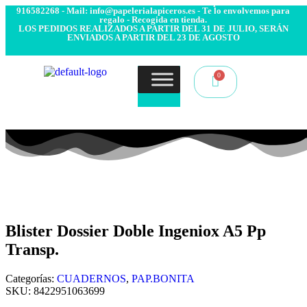
- Envío 24/48h. 4.99€ Gratis desde 50€ de compra - Contacto:
916582268 - Mail: info@papelerialapiceros.es - Te lo envolvemos para
regalo - Recogida en tienda.
LOS PEDIDOS REALIZADOS A PARTIR DEL 31 DE JULIO, SERÁN
ENVIADOS A PARTIR DEL 23 DE AGOSTO
Blister Dossier Doble Ingeniox A5 Pp
Transp.
Categorías:
CUADERNOS
,
PAP.BONITA
SKU:
8422951063699