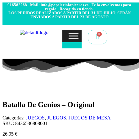
- Envío 24/48h. 4.99€ Gratis desde 50€ de compra - Contacto:
916582268 - Mail: info@papelerialapiceros.es - Te lo envolvemos para
regalo - Recogida en tienda.
LOS PEDIDOS REALIZADOS A PARTIR DEL 31 DE JULIO, SERÁN
ENVIADOS A PARTIR DEL 23 DE AGOSTO
Batalla De Genios – Original
Categorías:
JUEGOS
,
JUEGOS
,
JUEGOS DE MESA
SKU:
8436536808001
26,95
€