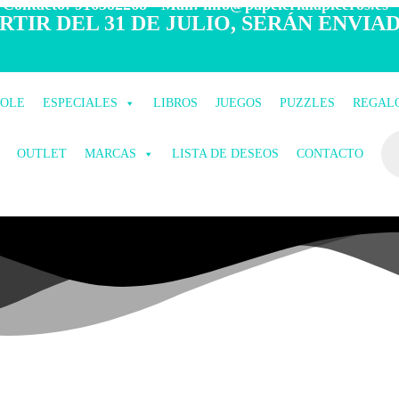
 Contacto: 916582268 - Mail: info@papelerialapiceros.es -
TIR DEL 31 DE JULIO, SERÁN ENVIAD
COLE
ESPECIALES
LIBROS
JUEGOS
PUZZLES
REGAL
OUTLET
MARCAS
LISTA DE DESEOS
CONTACTO