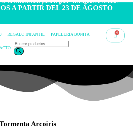
 Te lo envolvemos para regalo - Recogida en tienda.
OS A PARTIR DEL 23 DE AGOSTO
O
REGALO INFANTIL
PAPELERÍA BONITA
ACTO
Tormenta Arcoiris