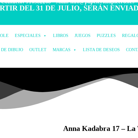
 Contacto: 916582268 - Mail: info@papelerialapiceros.es -
TIR DEL 31 DE JULIO, SERÁN ENVIAD
COLE
ESPECIALES
LIBROS
JUEGOS
PUZZLES
REGAL
 DE DIBUJO
OUTLET
MARCAS
LISTA DE DESEOS
CONT
Anna Kadabra 17 – La 