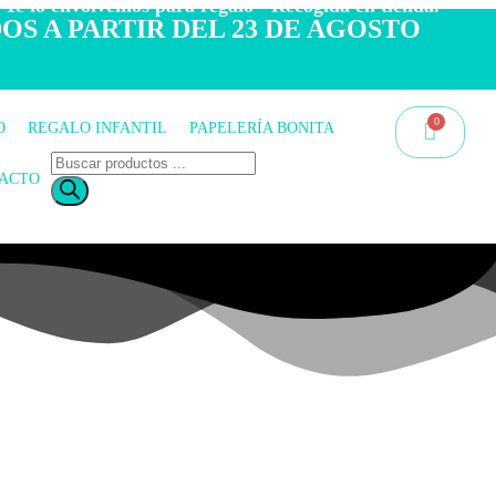
 Te lo envolvemos para regalo - Recogida en tienda.
OS A PARTIR DEL 23 DE AGOSTO
O
REGALO INFANTIL
PAPELERÍA BONITA
ACTO