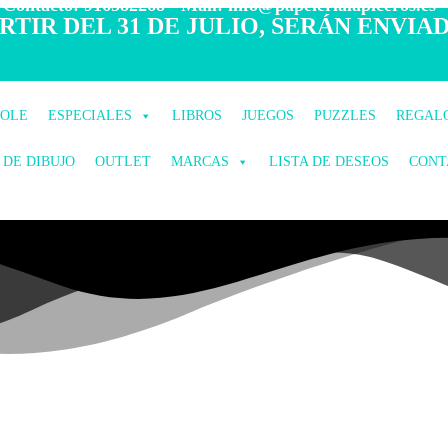
 Contacto: 916582268 - Mail: info@papelerialapiceros.es -
TIR DEL 31 DE JULIO, SERÁN ENVIAD
COLE
ESPECIALES
LIBROS
JUEGOS
PUZZLES
REGAL
 DE DIBUJO
OUTLET
MARCAS
LISTA DE DESEOS
CONT