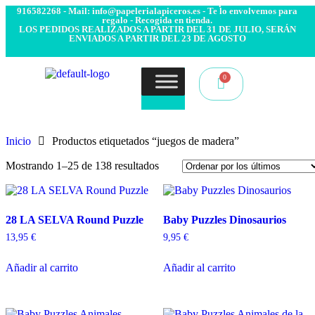
- Envío 24/48h. 4.99€ Gratis desde 50€ de compra - Contacto:
916582268 - Mail: info@papelerialapiceros.es - Te lo envolvemos para
regalo - Recogida en tienda.
LOS PEDIDOS REALIZADOS A PARTIR DEL 31 DE JULIO, SERÁN
ENVIADOS A PARTIR DEL 23 DE AGOSTO
Inicio
Productos etiquetados “juegos de madera”
Mostrando 1–25 de 138 resultados
28 LA SELVA Round Puzzle
Baby Puzzles Dinosaurios
13,95
€
9,95
€
Añadir al carrito
Añadir al carrito