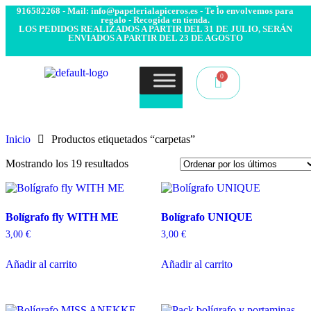
- Envío 24/48h. 4.99€ Gratis desde 50€ de compra - Contacto:
916582268 - Mail: info@papelerialapiceros.es - Te lo envolvemos para
regalo - Recogida en tienda.
LOS PEDIDOS REALIZADOS A PARTIR DEL 31 DE JULIO, SERÁN
ENVIADOS A PARTIR DEL 23 DE AGOSTO
Inicio
Productos etiquetados “carpetas”
Mostrando los 19 resultados
Bolígrafo fly WITH ME
Bolígrafo UNIQUE
3,00
€
3,00
€
Añadir al carrito
Añadir al carrito