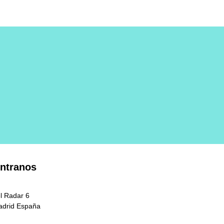
ntranos
l Radar 6
adrid España