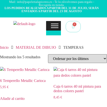
Mail: info@papelerialapiceros.es - Te lo envolvemos para regalo -
Recogida en tienda.
LOS PEDIDOS REALIZADOS A PARTIR DEL 31 DE JULIO, SERÁN
ENVIADOS A PARTIR DEL 23 DE AGOSTO
Inicio
MATERIAL DE DIBUJO
TEMPERAS
Mostrando los 5 resultados
6 Temperello Metallic Carioca
Caja 6 tarros 40 ml pintura para
5,95
€
dedos colores pastel
8,45
€
Añadir al carrito