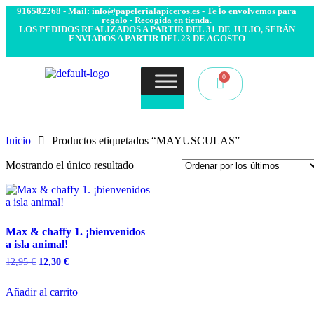
- Envío 24/48h. 4.99€ Gratis desde 50€ de compra - Contacto:
916582268 - Mail: info@papelerialapiceros.es - Te lo envolvemos para
regalo - Recogida en tienda.
LOS PEDIDOS REALIZADOS A PARTIR DEL 31 DE JULIO, SERÁN
ENVIADOS A PARTIR DEL 23 DE AGOSTO
Inicio
Productos etiquetados “MAYUSCULAS”
Mostrando el único resultado
Max & chaffy 1. ¡bienvenidos
a isla animal!
12,95
€
12,30
€
Añadir al carrito