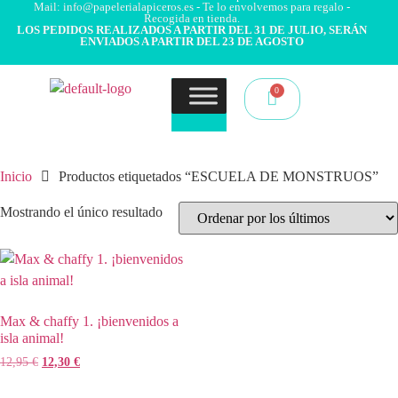
Mail: info@papelerialapiceros.es - Te lo envolvemos para regalo -
Recogida en tienda.
LOS PEDIDOS REALIZADOS A PARTIR DEL 31 DE JULIO, SERÁN
ENVIADOS A PARTIR DEL 23 DE AGOSTO
Inicio
Productos etiquetados “ESCUELA DE MONSTRUOS”
Mostrando el único resultado
Max & chaffy 1. ¡bienvenidos a
isla animal!
12,95
€
12,30
€