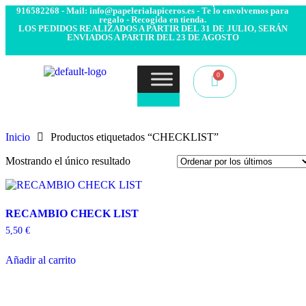
- Envío 24/48h. 4.99€ Gratis desde 50€ de compra - Contacto:
916582268 - Mail: info@papelerialapiceros.es - Te lo envolvemos para
regalo - Recogida en tienda.
LOS PEDIDOS REALIZADOS A PARTIR DEL 31 DE JULIO, SERÁN
ENVIADOS A PARTIR DEL 23 DE AGOSTO
Inicio
Productos etiquetados “CHECKLIST”
Mostrando el único resultado
RECAMBIO CHECK LIST
5,50
€
Añadir al carrito