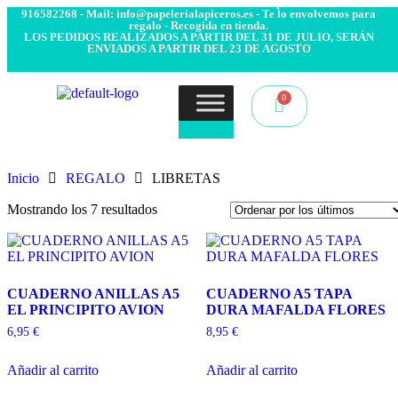
- Envío 24/48h. 4.99€ Gratis desde 50€ de compra - Contacto:
916582268 - Mail: info@papelerialapiceros.es - Te lo envolvemos para
regalo - Recogida en tienda.
LOS PEDIDOS REALIZADOS A PARTIR DEL 31 DE JULIO, SERÁN
ENVIADOS A PARTIR DEL 23 DE AGOSTO
Inicio
REGALO
LIBRETAS
Mostrando los 7 resultados
CUADERNO ANILLAS A5
CUADERNO A5 TAPA
EL PRINCIPITO AVION
DURA MAFALDA FLORES
6,95
€
8,95
€
Añadir al carrito
Añadir al carrito