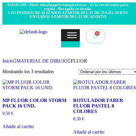
- Envío 24/48h. 4.99€ Gratis desde 50€ de compra - Contacto:
916582268 - Mail: info@papelerialapiceros.es - Te lo envolvemos para
regalo - Recogida en tienda.
LOS PEDIDOS REALIZADOS A PARTIR DEL 31 DE JULIO, SERÁN
ENVIADOS A PARTIR DEL 23 DE AGOSTO
Inicio
MATERIAL DE DIBUJO
FLUOR
Mostrando los 3 resultados
MP FLUOR COLOR STORM
ROTULADOR FABER
PACK 16 UND.
FLUOR PASTEL 8
COLORES
9,50
€
8,50
€
Añadir al carrito
Añadir al carrito