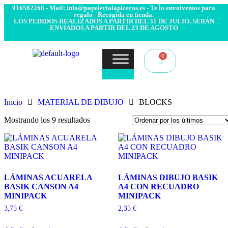
- Envío 24/48h. 4.99€ Gratis desde 50€ de compra - Contacto:
916582268 - Mail: info@papelerialapiceros.es - Te lo envolvemos para
regalo - Recogida en tienda.
LOS PEDIDOS REALIZADOS A PARTIR DEL 31 DE JULIO, SERÁN
ENVIADOS A PARTIR DEL 23 DE AGOSTO
Inicio
MATERIAL DE DIBUJO
BLOCKS
Mostrando los 9 resultados
LÁMINAS ACUARELA
LÁMINAS DIBUJO BASIK
BASIK CANSON A4
A4 CON RECUADRO
MINIPACK
MINIPACK
3,75
€
2,35
€