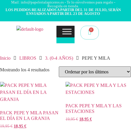
Mail: info@papelerialapiceros.es - Te lo envolvemos para regalo -
Recogida en tienda.
LOS PEDIDOS REALIZADOS A PARTIR DEL 31 DE JULIO, SERÁN
ENVIADOS A PARTIR DEL 23 DE AGOSTO
Inicio
LIBROS
3. (0-4 AÑOS)
PEPE Y MILA
Mostrando los 4 resultados
PACK PEPE Y MILA Y LAS
ESTACIONES
PACK PEPE Y MILA PASAN
EL DÍA EN LA GRANJA
19,95
€
18,95
€
19,95
€
18,95
€