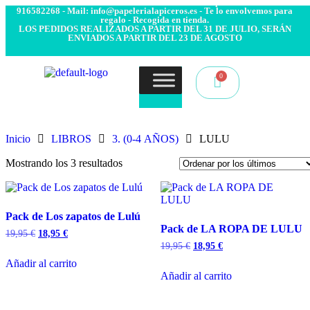
- Envío 24/48h. 4.99€ Gratis desde 50€ de compra - Contacto:
916582268 - Mail: info@papelerialapiceros.es - Te lo envolvemos para
regalo - Recogida en tienda.
LOS PEDIDOS REALIZADOS A PARTIR DEL 31 DE JULIO, SERÁN
ENVIADOS A PARTIR DEL 23 DE AGOSTO
Inicio
LIBROS
3. (0-4 AÑOS)
LULU
Mostrando los 3 resultados
Pack de Los zapatos de Lulú
Pack de LA ROPA DE LULU
19,95
€
18,95
€
19,95
€
18,95
€
Añadir al carrito
Añadir al carrito