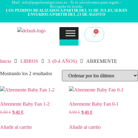
Mail: info@papelerialapiceros.es - Te lo envolvemos para regalo -
Recogida en tienda.
LOS PEDIDOS REALIZADOS A PARTIR DEL 31 DE JULIO, SERÁN
ENVIADOS A PARTIR DEL 23 DE AGOSTO
Inicio
LIBROS
3. (0-4 AÑOS)
ABREMENTE
Mostrando los 2 resultados
Abremente Baby Fan 1-2
Abremente Baby Fan 0-1
9,90
€
9,41
€
9,90
€
9,41
€
Añadir al carrito
Añadir al carrito