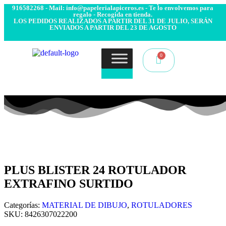
- Envío 24/48h. 4.99€ Gratis desde 50€ de compra - Contacto:
916582268 - Mail: info@papelerialapiceros.es - Te lo envolvemos para
regalo - Recogida en tienda.
LOS PEDIDOS REALIZADOS A PARTIR DEL 31 DE JULIO, SERÁN
ENVIADOS A PARTIR DEL 23 DE AGOSTO
PLUS BLISTER 24 ROTULADOR
EXTRAFINO SURTIDO
Categorías:
MATERIAL DE DIBUJO
,
ROTULADORES
SKU:
8426307022200