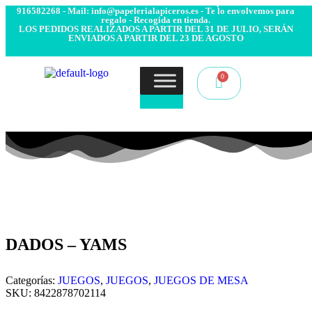
- Envío 24/48h. 4.99€ Gratis desde 50€ de compra - Contacto:
916582268 - Mail: info@papelerialapiceros.es - Te lo envolvemos para
regalo - Recogida en tienda.
LOS PEDIDOS REALIZADOS A PARTIR DEL 31 DE JULIO, SERÁN
ENVIADOS A PARTIR DEL 23 DE AGOSTO
DADOS – YAMS
Categorías:
JUEGOS
,
JUEGOS
,
JUEGOS DE MESA
SKU:
8422878702114